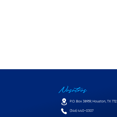
Nosotros
P.O. Box 38959, Houston, TX 77
(346) 440-0307