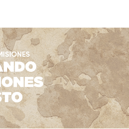
DEPARTAMENTOS
ASOCIACIONES
EVENTOS
CALE
MISIONES
ANDO
IONES
STO