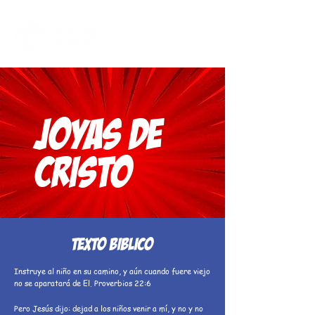
JOYAS DE
CRISTO
TEXTO BIBLICO
Instruye al niño en su camino, y aún cuando fuere viejo
no se aparatará de El. Proverbios 22:6
Pero Jesús dijo: dejad a los niños venir a mí, y no y no